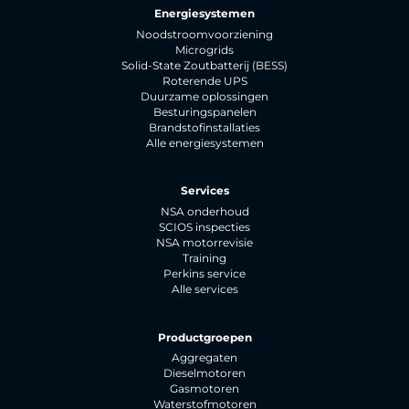
Energiesystemen
Noodstroomvoorziening
Microgrids
Solid-State Zoutbatterij (BESS)
Roterende UPS
Duurzame oplossingen
Besturingspanelen
Brandstofinstallaties
Alle energiesystemen
Services
NSA onderhoud
SCIOS inspecties
NSA motorrevisie
Training
Perkins service
Alle services
Productgroepen
Aggregaten
Dieselmotoren
Gasmotoren
Waterstofmotoren