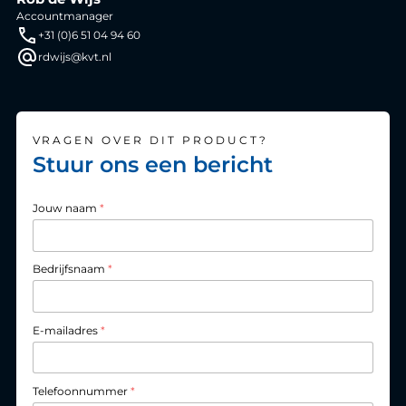
Accountmanager
+31 (0)6 51 04 94 60
rdwijs@kvt.nl
VRAGEN OVER DIT PRODUCT?
Stuur ons een bericht
Jouw naam
*
Bedrijfsnaam
*
E-mailadres
*
Telefoonnummer
*