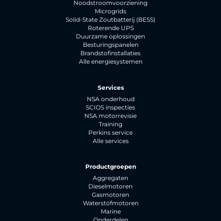
Noodstroomvoorziening
Microgrids
Solid-State Zoutbatterij (BESS)
Roterende UPS
Duurzame oplossingen
Besturingspanelen
Brandstofinstallaties
Alle energiesystemen
Services
NSA onderhoud
SCIOS inspecties
NSA motorrevisie
Training
Perkins service
Alle services
Productgroepen
Aggregaten
Dieselmotoren
Gasmotoren
Waterstofmotoren
Marine
Onderdelen