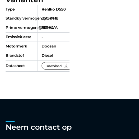
Type
Rehlko D550
Standby vermogen @ 50 Hz
550 kVA
Prime vermogen @ 50 Hz
500 kVA
Emissieklasse
-
Motormerk
Doosan
Brandstof
Diesel
download
Datasheet
Download
Neem contact op