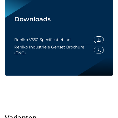
Downloads
download
Rehlko V550 Specificatieblad
Rehlko Industriële Genset Brochure
download
(ENG)
Varianten