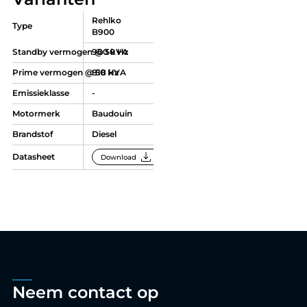
Rehlko
Type
B900
Standby vermogen @ 50 Hz
900 kVA
Prime vermogen @ 50 Hz
818 kVA
Emissieklasse
-
Motormerk
Baudouin
Brandstof
Diesel
download
Datasheet
Download
Neem contact op