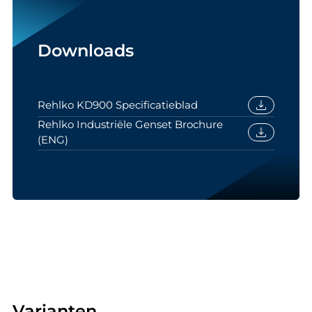
Downloads
download
Rehlko KD900 Specificatieblad
Rehlko Industriële Genset Brochure
download
(ENG)
Varianten