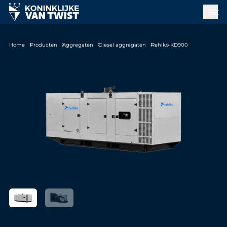
Home
Producten
Aggregaten
Diesel aggregaten
Rehlko KD900