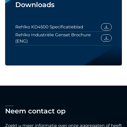
Downloads
download
Rehlko KD4500 Specificatieblad
Rehlko Industriële Genset Brochure
download
(ENG)
Neem contact op
Zoekt u meer informatie over onze aggregaten of heeft