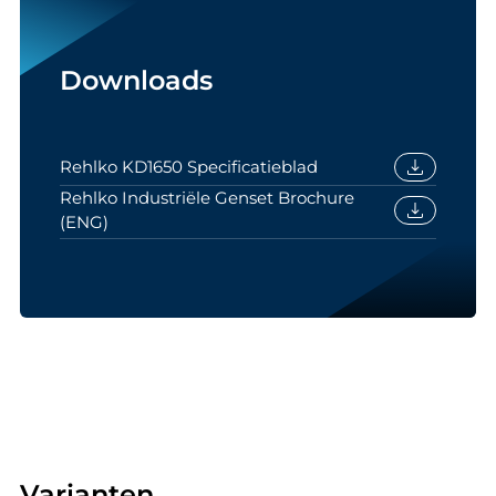
Downloads
download
Rehlko KD1650 Specificatieblad
Rehlko Industriële Genset Brochure
download
(ENG)
Varianten