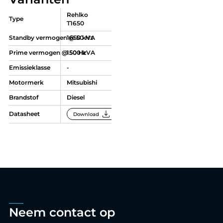
Rehlko
Type
T1650
Standby vermogen @ 50 Hz
1650 kVA
Prime vermogen @ 50 Hz
1500 kVA
Emissieklasse
-
Motormerk
Mitsubishi
Brandstof
Diesel
download
Datasheet
Download
Neem contact op