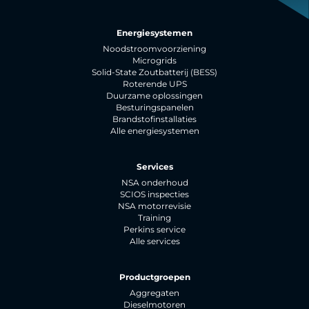
Energiesystemen
Noodstroomvoorziening
Microgrids
Solid-State Zoutbatterij (BESS)
Roterende UPS
Duurzame oplossingen
Besturingspanelen
Brandstofinstallaties
Alle energiesystemen
Services
NSA onderhoud
SCIOS inspecties
NSA motorrevisie
Training
Perkins service
Alle services
Productgroepen
Aggregaten
Dieselmotoren